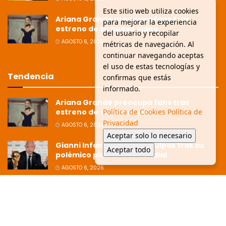
Este sitio web utiliza cookies
Ariana Grande preocupa fans tras
para mejorar la experiencia
estreno de su nuevo video
del usuario y recopilar
AGOSTO 6, 2026
métricas de navegación. Al
continuar navegando aceptas
el uso de estas tecnologías y
Tendencia
confirmas que estás
informado.
Ariana Grande preocupa fans tras
Política de Cookies
Política de
estreno de su nuevo video
Privacidad
AGOSTO 6, 2026
Aceptar solo lo necesario
Gianni Infantino pide disculpas tras su
Aceptar todo
polémico plan con el Mundial
AGOSTO 6, 2026
Ziko afirma que la Copa está dirigida
hacia Argentina tras polémica
eliminación
JULIO 8, 2026