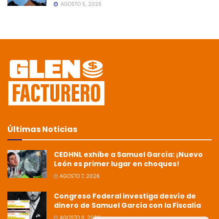
AGOSTO 5, 2026
Últimas Noticias
CEDHNL exhibe a Samuel García: ¡Nuevo
León es primer lugar en choques!
AGOSTO 7, 2026
Congreso Federal investiga desvío de
dinero de Samuel García con la Fiscalía
AGOSTO 6, 2026