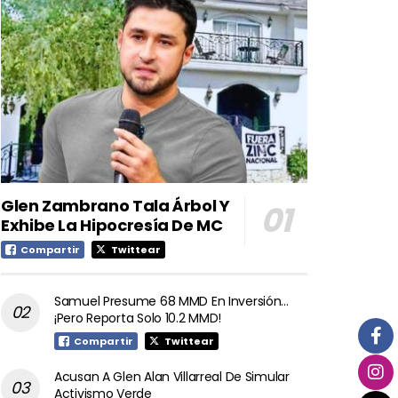
Glen Zambrano Tala Árbol Y
Exhibe La Hipocresía De MC
Compartir
Twittear
Samuel Presume 68 MMD En Inversión…
¡Pero Reporta Solo 10.2 MMD!
Compartir
Twittear
Acusan A Glen Alan Villarreal De Simular
Activismo Verde