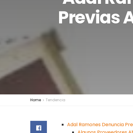
Previas A
Home
Tendencia
Adal Ramones Denuncia Pres
Algunos Proveedores A