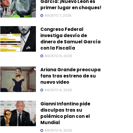
García: ¡Nuevo León es
primer lugar en choques!
AGOSTO 7, 2026
Congreso Federal
investiga desvío de
dinero de Samuel García
con la Fiscalía
AGOSTO 6, 2026
Ariana Grande preocupa
fans tras estreno de su
nuevo video
AGOSTO 6, 2026
Gianni Infantino pide
disculpas tras su
polémico plan con el
Mundial
AGOSTO 6, 2026