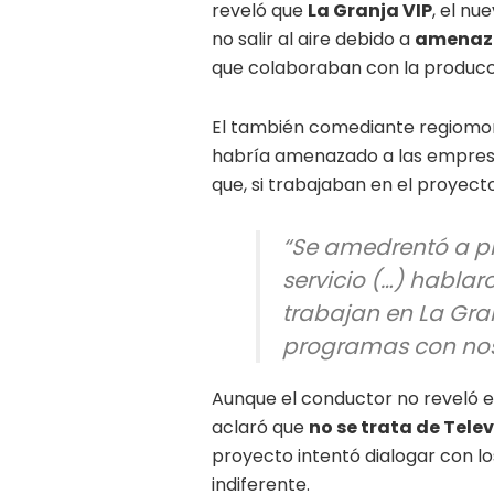
reveló que
La Granja VIP
, el nu
no salir al aire debido a
amenaza
que colaboraban con la producc
El también comediante regiomo
habría amenazado a las empresas
que, si trabajaban en el proyect
“Se amedrentó a pr
servicio (…) hablar
trabajan en La Gra
programas con nos
Aunque el conductor no reveló el
aclaró que
no se trata de Tele
proyecto intentó dialogar con l
indiferente.