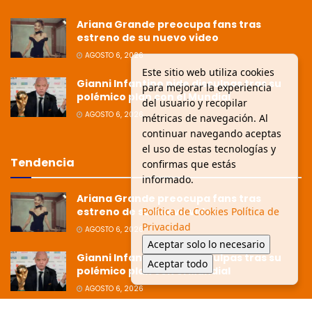
Ariana Grande preocupa fans tras
estreno de su nuevo video
AGOSTO 6, 2026
Este sitio web utiliza cookies
Gianni Infantino pide disculpas tras su
para mejorar la experiencia
polémico plan con el Mundial
del usuario y recopilar
AGOSTO 6, 2026
métricas de navegación. Al
continuar navegando aceptas
el uso de estas tecnologías y
Tendencia
confirmas que estás
informado.
Ariana Grande preocupa fans tras
estreno de su nuevo video
Política de Cookies
Política de
Privacidad
AGOSTO 6, 2026
Aceptar solo lo necesario
Gianni Infantino pide disculpas tras su
Aceptar todo
polémico plan con el Mundial
AGOSTO 6, 2026