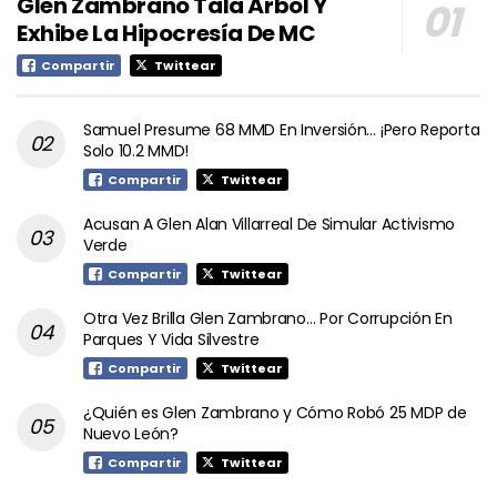
Glen Zambrano Tala Árbol Y
Exhibe La Hipocresía De MC
Compartir
Twittear
Samuel Presume 68 MMD En Inversión… ¡Pero Reporta
Solo 10.2 MMD!
Compartir
Twittear
Acusan A Glen Alan Villarreal De Simular Activismo
Verde
Compartir
Twittear
Otra Vez Brilla Glen Zambrano… Por Corrupción En
Parques Y Vida Silvestre
Compartir
Twittear
¿Quién es Glen Zambrano y Cómo Robó 25 MDP de
Nuevo León?
Compartir
Twittear