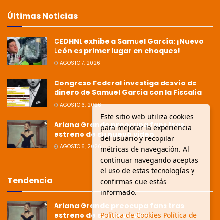
Últimas Noticias
CEDHNL exhibe a Samuel García: ¡Nuevo
León es primer lugar en choques!
AGOSTO 7, 2026
Congreso Federal investiga desvío de
dinero de Samuel García con la Fiscalía
AGOSTO 6, 2026
Este sitio web utiliza cookies
Ariana Grande preocupa fans tras
para mejorar la experiencia
estreno de su nuevo video
del usuario y recopilar
AGOSTO 6, 2026
métricas de navegación. Al
continuar navegando aceptas
el uso de estas tecnologías y
Tendencia
confirmas que estás
informado.
Ariana Grande preocupa fans tras
estreno de su nuevo video
Política de Cookies
Política de