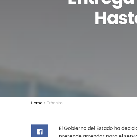
Hast
Home
Tránsito
El Gobierno del Estado ha decid
pretende arrendar para el servic