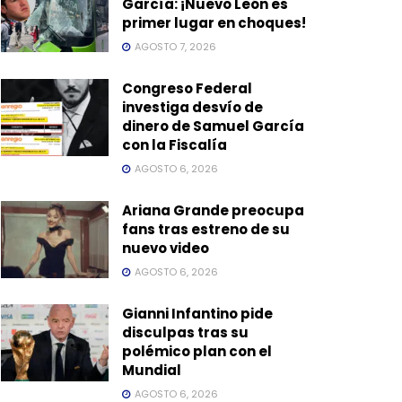
García: ¡Nuevo León es
primer lugar en choques!
AGOSTO 7, 2026
Congreso Federal
investiga desvío de
dinero de Samuel García
con la Fiscalía
AGOSTO 6, 2026
Ariana Grande preocupa
fans tras estreno de su
nuevo video
AGOSTO 6, 2026
Gianni Infantino pide
disculpas tras su
polémico plan con el
Mundial
AGOSTO 6, 2026