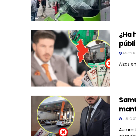
¿Ha 
públ
AGOSTO
Alzas en
Samu
mant
JULIO 3
Aumenta