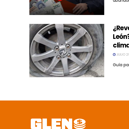
abandon
¿Reve
León?
clim
JULIO 2
Guía par