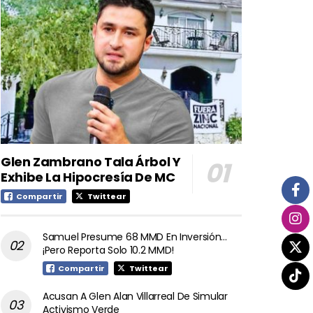
Glen Zambrano Tala Árbol Y
Exhibe La Hipocresía De MC
Compartir
Twittear
Samuel Presume 68 MMD En Inversión…
¡Pero Reporta Solo 10.2 MMD!
Compartir
Twittear
Acusan A Glen Alan Villarreal De Simular
Activismo Verde