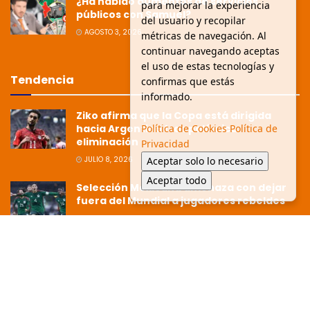
¿Ha habido aumentos de servicios
para mejorar la experiencia
públicos con Samuel?
del usuario y recopilar
AGOSTO 3, 2026
métricas de navegación. Al
continuar navegando aceptas
el uso de estas tecnologías y
Tendencia
confirmas que estás
informado.
Ziko afirma que la Copa está dirigida
hacia Argentina tras polémica
Política de Cookies
Política de
eliminación
Privacidad
JULIO 8, 2026
Aceptar solo lo necesario
Aceptar todo
Selección Mexicana amenaza con dejar
fuera del Mundial a jugadores rebeldes
MAYO 6, 2026
Fátima Bosch Obtiene La Corona En
Histórico Miss Universo 2025
NOVIEMBRE 21, 2025