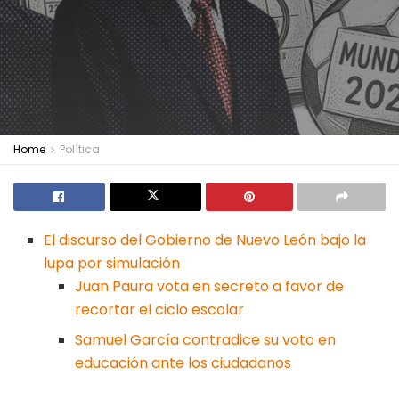
Home
Política
El discurso del Gobierno de Nuevo León bajo la
lupa por simulación
Juan Paura vota en secreto a favor de
recortar el ciclo escolar
Samuel García contradice su voto en
educación ante los ciudadanos