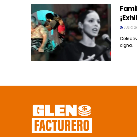
Fami
¡Exh
JULIO 2
Colecti
digna.