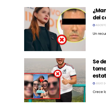
¿Mano
del c
AGOSTO
Un recur
Se de
toma
esta
JULIO 2
Crece la