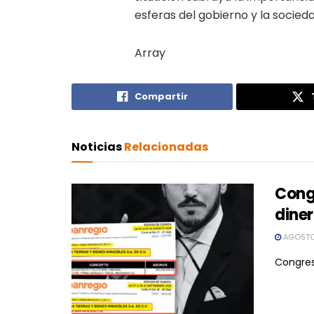
esferas del gobierno y la socied
Array
Compartir
Noticias
Relacionadas
Congr
diner
AGOSTO
Congres