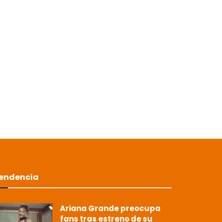
endencia
Ariana Grande preocupa
fans tras estreno de su