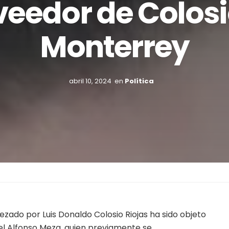
veedor de Colosi
Monterrey
abril 10, 2024
en
Política
zado por Luis Donaldo Colosio Riojas ha sido objeto
uel Alfonso Meza, quien previamente se