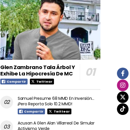
Glen Zambrano Tala Árbol Y
Exhibe La Hipocresía De MC
Compartir
Twittear
Samuel Presume 68 MMD En Inversión…
¡Pero Reporta Solo 10.2 MMD!
Compartir
Twittear
Acusan A Glen Alan Villarreal De Simular
Activismo Verde