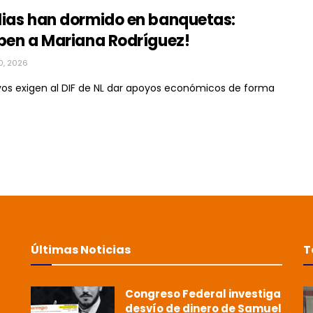
lias han dormido en banquetas:
iben a Mariana Rodríguez!
0, 2026
vos exigen al DIF de NL dar apoyos económicos de forma
Últimas Noticias
T
Congreso Federal investiga
desvío de dinero de Samuel