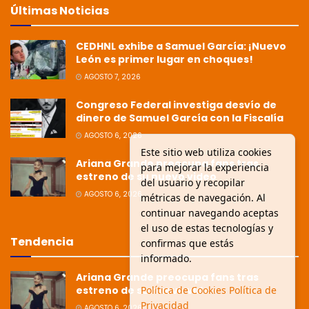
Últimas Noticias
CEDHNL exhibe a Samuel García: ¡Nuevo
León es primer lugar en choques!
AGOSTO 7, 2026
Congreso Federal investiga desvío de
dinero de Samuel García con la Fiscalía
AGOSTO 6, 2026
Este sitio web utiliza cookies
Ariana Grande preocupa fans tras
para mejorar la experiencia
estreno de su nuevo video
del usuario y recopilar
AGOSTO 6, 2026
métricas de navegación. Al
continuar navegando aceptas
el uso de estas tecnologías y
Tendencia
confirmas que estás
informado.
Ariana Grande preocupa fans tras
estreno de su nuevo video
Política de Cookies
Política de
Privacidad
AGOSTO 6, 2026