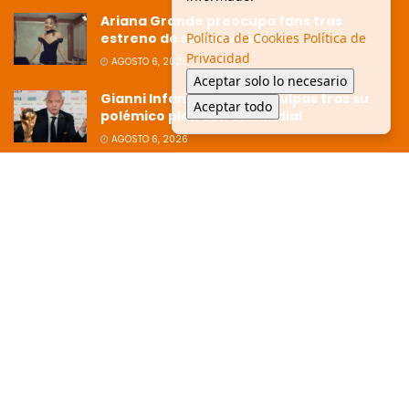
Ariana Grande preocupa fans tras
estreno de su nuevo video
Política de Cookies
Política de
Privacidad
AGOSTO 6, 2026
Aceptar solo lo necesario
Gianni Infantino pide disculpas tras su
Aceptar todo
polémico plan con el Mundial
AGOSTO 6, 2026
Ziko afirma que la Copa está dirigida
hacia Argentina tras polémica
eliminación
JULIO 8, 2026
© 2025 Glen Facturero - Todos los derechos reservados. /
Aviso de
privacidad