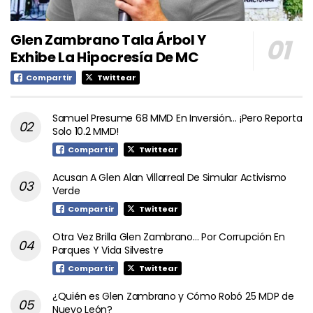
Glen Zambrano Tala Árbol Y
Exhibe La Hipocresía De MC
Compartir
Twittear
Samuel Presume 68 MMD En Inversión… ¡Pero Reporta
Solo 10.2 MMD!
Compartir
Twittear
Acusan A Glen Alan Villarreal De Simular Activismo
Verde
Compartir
Twittear
Otra Vez Brilla Glen Zambrano… Por Corrupción En
Parques Y Vida Silvestre
Compartir
Twittear
¿Quién es Glen Zambrano y Cómo Robó 25 MDP de
Nuevo León?