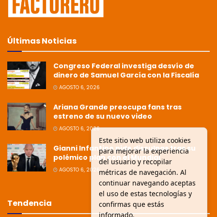
Últimas Noticias
Congreso Federal investiga desvío de
dinero de Samuel García con la Fiscalía
AGOSTO 6, 2026
Ariana Grande preocupa fans tras
estreno de su nuevo video
AGOSTO 6, 2026
Este sitio web utiliza cookies
Gianni Infantino pide disculpas tras su
para mejorar la experiencia
polémico plan con el Mundial
del usuario y recopilar
AGOSTO 6, 2026
métricas de navegación. Al
continuar navegando aceptas
el uso de estas tecnologías y
Tendencia
confirmas que estás
informado.