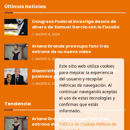
Últimas Noticias
Congreso Federal investiga desvío de
dinero de Samuel García con la Fiscalía
AGOSTO 6, 2026
Ariana Grande preocupa fans tras
estreno de su nuevo video
AGOSTO 6, 2026
Este sitio web utiliza cookies
Gianni Infantino pide disculpas tras su
para mejorar la experiencia
polémico plan con el Mundial
del usuario y recopilar
AGOSTO 6, 2026
métricas de navegación. Al
continuar navegando aceptas
el uso de estas tecnologías y
Tendencia
confirmas que estás
informado.
Ariana Grande preocupa fans tras
Política de Cookies
Política de
estreno de su nuevo video