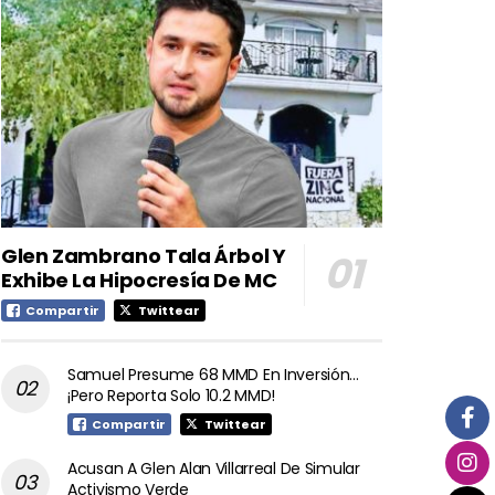
Glen Zambrano Tala Árbol Y
Exhibe La Hipocresía De MC
Compartir
Twittear
Samuel Presume 68 MMD En Inversión…
¡Pero Reporta Solo 10.2 MMD!
Compartir
Twittear
Acusan A Glen Alan Villarreal De Simular
Activismo Verde