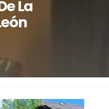
De La
León