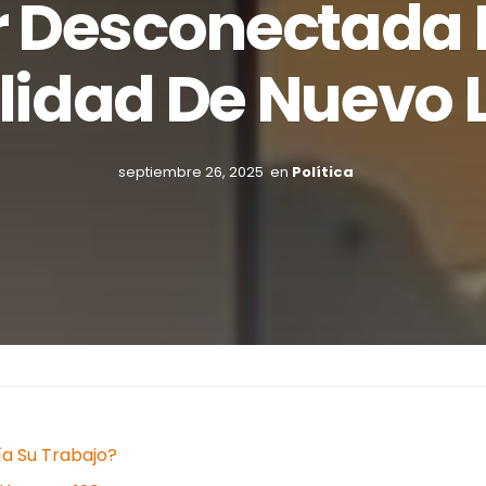
r Desconectada 
lidad De Nuevo 
septiembre 26, 2025
en
Política
ía Su Trabajo?