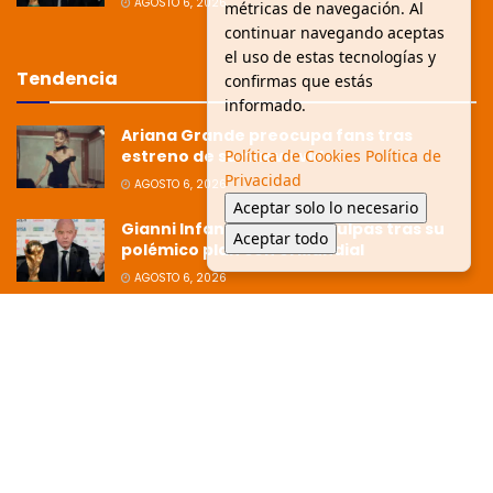
AGOSTO 6, 2026
métricas de navegación. Al
continuar navegando aceptas
el uso de estas tecnologías y
Tendencia
confirmas que estás
informado.
Ariana Grande preocupa fans tras
Política de Cookies
Política de
estreno de su nuevo video
Privacidad
AGOSTO 6, 2026
Aceptar solo lo necesario
Gianni Infantino pide disculpas tras su
Aceptar todo
polémico plan con el Mundial
AGOSTO 6, 2026
Ziko afirma que la Copa está dirigida
hacia Argentina tras polémica
eliminación
JULIO 8, 2026