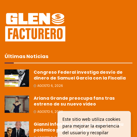
Últimas Noticias
Congreso Federal investiga desvío de
dinero de Samuel García con la Fiscalía
AGOSTO 6, 2026
Ariana Grande preocupa fans tras
estreno de su nuevo video
AGOSTO 6, 2026
Este sitio web utiliza cookies
Gianni Infantino pide disculpas tras su
para mejorar la experiencia
polémico plan con el Mundial
del usuario y recopilar