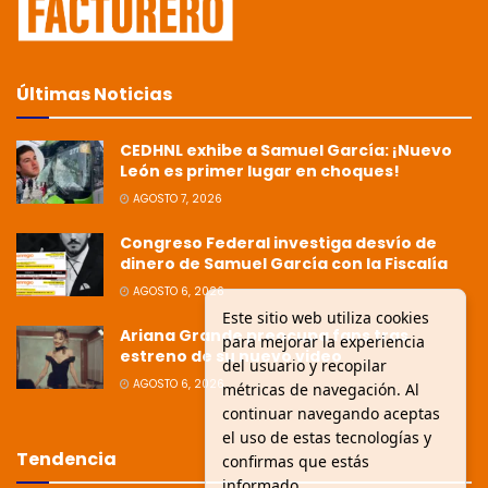
Últimas Noticias
CEDHNL exhibe a Samuel García: ¡Nuevo
León es primer lugar en choques!
AGOSTO 7, 2026
Congreso Federal investiga desvío de
dinero de Samuel García con la Fiscalía
AGOSTO 6, 2026
Este sitio web utiliza cookies
Ariana Grande preocupa fans tras
para mejorar la experiencia
estreno de su nuevo video
del usuario y recopilar
AGOSTO 6, 2026
métricas de navegación. Al
continuar navegando aceptas
el uso de estas tecnologías y
Tendencia
confirmas que estás
informado.