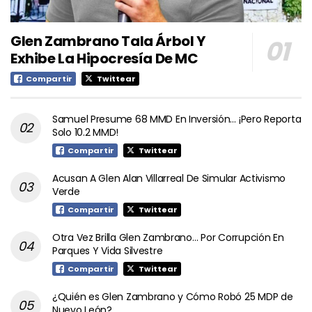
Glen Zambrano Tala Árbol Y
Exhibe La Hipocresía De MC
Compartir
Twittear
Samuel Presume 68 MMD En Inversión… ¡Pero Reporta
Solo 10.2 MMD!
Compartir
Twittear
Acusan A Glen Alan Villarreal De Simular Activismo
Verde
Compartir
Twittear
Otra Vez Brilla Glen Zambrano… Por Corrupción En
Parques Y Vida Silvestre
Compartir
Twittear
¿Quién es Glen Zambrano y Cómo Robó 25 MDP de
Nuevo León?