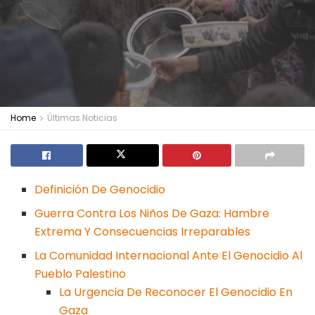
Home
Últimas Noticias
Definición De Genocidio
Guerra Contra Los Niños De Gaza: Hambre
Extrema Y Consecuencias Irreparables
La Comunidad Internacional Ante El Genocidio Al
Pueblo Palestino
La Urgencia De Reconocer El Genocidio En
Gaza