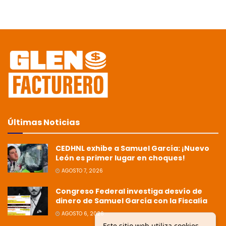
Últimas Noticias
CEDHNL exhibe a Samuel García: ¡Nuevo
León es primer lugar en choques!
AGOSTO 7, 2026
Congreso Federal investiga desvío de
dinero de Samuel García con la Fiscalía
AGOSTO 6, 2026
Este sitio web utiliza cookies