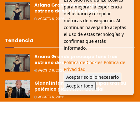
Ariana Grande preocupa fans tras
para mejorar la experiencia
estreno de su nuevo video
del usuario y recopilar
AGOSTO 6, 2026
métricas de navegación. Al
continuar navegando aceptas
el uso de estas tecnologías y
Tendencia
confirmas que estás
informado.
Ariana Grande preocupa fans tras
Política de Cookies
Política de
estreno de su nuevo video
Privacidad
AGOSTO 6, 2026
Aceptar solo lo necesario
Gianni Infantino pide disculpas tras su
Aceptar todo
polémico plan con el Mundial
AGOSTO 6, 2026
Ziko afirma que la Copa está dirigida
hacia Argentina tras polémica
eliminación
JULIO 8, 2026