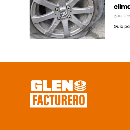
clim
JULIO 2
Guía par