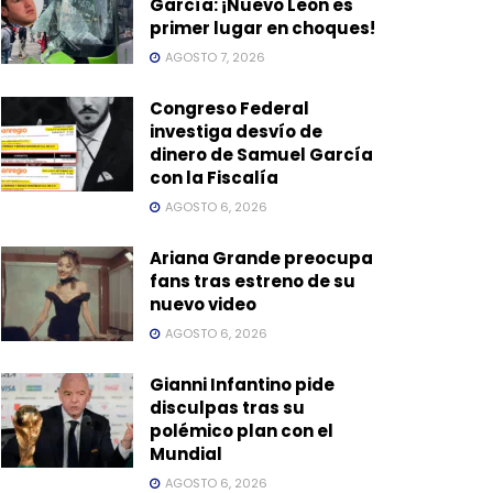
García: ¡Nuevo León es
primer lugar en choques!
AGOSTO 7, 2026
Congreso Federal
investiga desvío de
dinero de Samuel García
con la Fiscalía
AGOSTO 6, 2026
Ariana Grande preocupa
fans tras estreno de su
nuevo video
AGOSTO 6, 2026
Gianni Infantino pide
disculpas tras su
polémico plan con el
Mundial
AGOSTO 6, 2026