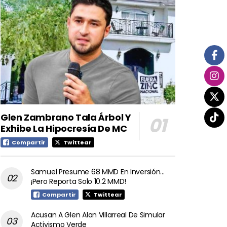
Glen Zambrano Tala Árbol Y
Exhibe La Hipocresía De MC
Compartir
Twittear
Samuel Presume 68 MMD En Inversión…
¡Pero Reporta Solo 10.2 MMD!
Compartir
Twittear
Acusan A Glen Alan Villarreal De Simular
Activismo Verde