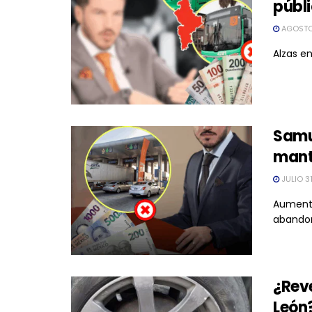
públ
AGOSTO
Alzas en
Samu
mant
JULIO 3
Aumenta
abandon
¿Reve
León?