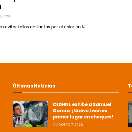
a
9, 2026
a evitar fallas en llantas por el calor en NL.
Últimas Noticias
T
CEDHNL exhibe a Samuel
García: ¡Nuevo León es
primer lugar en choques!
AGOSTO 7, 2026