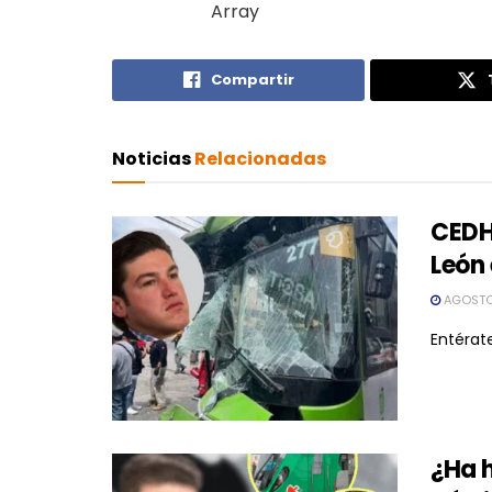
Array
Compartir
Noticias
Relacionadas
CEDH
León 
AGOSTO 
Entérate
¿Ha 