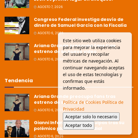
AGOSTO 7, 2026
Congreso Federal investiga desvío de
dinero de Samuel García con la Fiscalía
AGOSTO 6, 2026
Este sitio web utiliza cookies
Ariana Grande preocupa fans tras
para mejorar la experiencia
estreno de su nuevo video
del usuario y recopilar
AGOSTO 6, 2026
métricas de navegación. Al
continuar navegando aceptas
el uso de estas tecnologías y
Tendencia
confirmas que estás
informado.
Ariana Grande preocupa fans tras
Política de Cookies
Política de
estreno de su nuevo video
Privacidad
AGOSTO 6, 2026
Aceptar solo lo necesario
Gianni Infantino pide disculpas tras su
Aceptar todo
polémico plan con el Mundial
AGOSTO 6, 2026