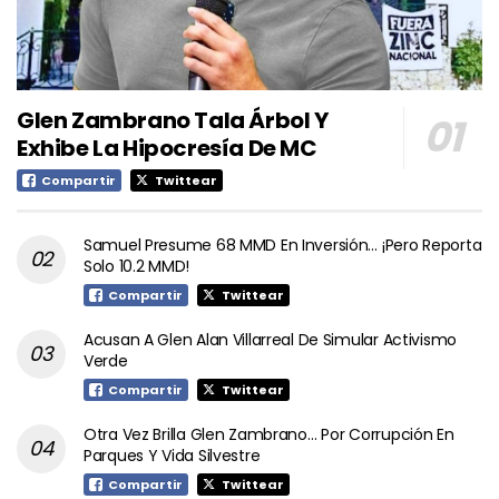
Glen Zambrano Tala Árbol Y
Exhibe La Hipocresía De MC
Compartir
Twittear
Samuel Presume 68 MMD En Inversión… ¡Pero Reporta
Solo 10.2 MMD!
Compartir
Twittear
Acusan A Glen Alan Villarreal De Simular Activismo
Verde
Compartir
Twittear
Otra Vez Brilla Glen Zambrano… Por Corrupción En
Parques Y Vida Silvestre
Compartir
Twittear