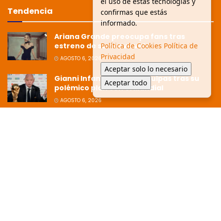
el uso de estas tecnologías y
Tendencia
confirmas que estás
informado.
Ariana Grande preocupa fans tras
Política de Cookies
Política de
estreno de su nuevo video
Privacidad
AGOSTO 6, 2026
Aceptar solo lo necesario
Gianni Infantino pide disculpas tras su
Aceptar todo
polémico plan con el Mundial
AGOSTO 6, 2026
Ziko afirma que la Copa está dirigida
hacia Argentina tras polémica
eliminación
JULIO 8, 2026
© 2025 Glen Facturero - Todos los derechos reservados. /
Aviso de