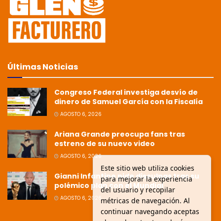
Últimas Noticias
Congreso Federal investiga desvío de
dinero de Samuel García con la Fiscalía
AGOSTO 6, 2026
Ariana Grande preocupa fans tras
estreno de su nuevo video
AGOSTO 6, 2026
Este sitio web utiliza cookies
Gianni Infantino pide disculpas tras su
para mejorar la experiencia
polémico plan con el Mundial
del usuario y recopilar
AGOSTO 6, 2026
métricas de navegación. Al
continuar navegando aceptas