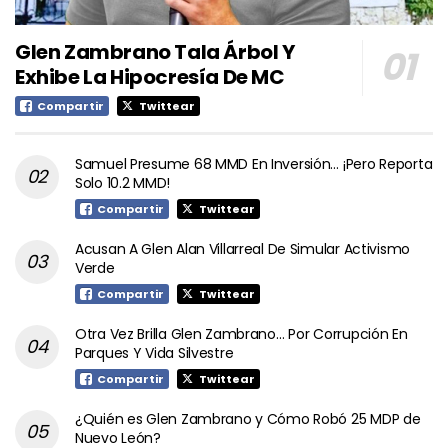
Glen Zambrano Tala Árbol Y
Exhibe La Hipocresía De MC
Compartir
Twittear
Samuel Presume 68 MMD En Inversión… ¡Pero Reporta
Solo 10.2 MMD!
Compartir
Twittear
Acusan A Glen Alan Villarreal De Simular Activismo
Verde
Compartir
Twittear
Otra Vez Brilla Glen Zambrano… Por Corrupción En
Parques Y Vida Silvestre
Compartir
Twittear
¿Quién es Glen Zambrano y Cómo Robó 25 MDP de
Nuevo León?