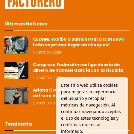
Últimas Noticias
CEDHNL exhibe a Samuel García: ¡Nuevo
León es primer lugar en choques!
AGOSTO 7, 2026
Congreso Federal investiga desvío de
dinero de Samuel García con la Fiscalía
AGOSTO 6, 2026
Este sitio web utiliza cookies
Ariana Grande preocupa fans tras
para mejorar la experiencia
estreno de su nuevo video
del usuario y recopilar
AGOSTO 6, 2026
métricas de navegación. Al
continuar navegando aceptas
el uso de estas tecnologías y
Tendencia
confirmas que estás
informado.