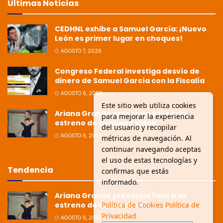
Últimas Noticias
CEDHNL exhibe a Samuel García: ¡Nuevo
León es primer lugar en choques!
AGOSTO 7, 2026
Congreso Federal investiga desvío de
dinero de Samuel García con la Fiscalía
AGOSTO 6, 2026
Este sitio web utiliza cookies
Ariana Grande preocupa fans tras
para mejorar la experiencia
estreno de su nuevo video
del usuario y recopilar
AGOSTO 6, 2026
métricas de navegación. Al
continuar navegando aceptas
el uso de estas tecnologías y
Tendencia
confirmas que estás
informado.
Ariana Grande preocupa fans tras
estreno de su nuevo video
Política de Cookies
Política de
Privacidad
AGOSTO 6, 2026