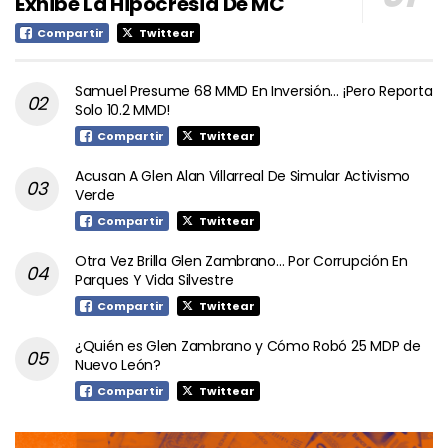
Exhibe La Hipocresía De MC
Compartir
Twittear
Samuel Presume 68 MMD En Inversión… ¡Pero Reporta
Solo 10.2 MMD!
Compartir
Twittear
Acusan A Glen Alan Villarreal De Simular Activismo
Verde
Compartir
Twittear
Otra Vez Brilla Glen Zambrano… Por Corrupción En
Parques Y Vida Silvestre
Compartir
Twittear
¿Quién es Glen Zambrano y Cómo Robó 25 MDP de
Nuevo León?
Compartir
Twittear