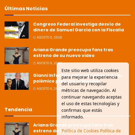
Últimas Noticias
Congreso Federal investiga desvío de
dinero de Samuel García con la Fiscalía
AGOSTO 6, 2026
Ariana Grande preocupa fans tras
estreno de su nuevo video
AGOSTO 6, 2026
Este sitio web utiliza cookies
Gianni Infantino pide disculpas tras su
para mejorar la experiencia
polémico plan con el Mundial
del usuario y recopilar
AGOSTO 6, 2026
métricas de navegación. Al
continuar navegando aceptas
el uso de estas tecnologías y
Tendencia
confirmas que estás
informado.
Ariana Grande preocupa fans tras
estreno de su nuevo video
Política de Cookies
Política de