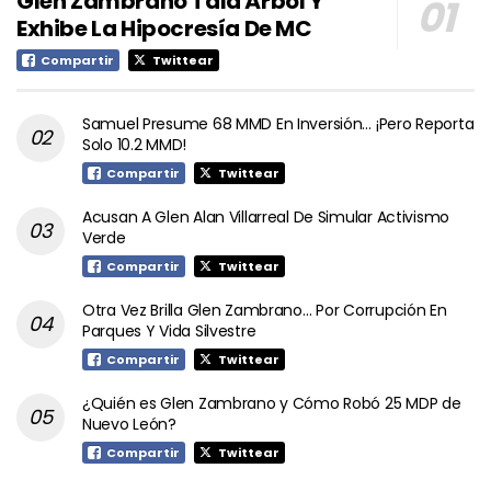
Glen Zambrano Tala Árbol Y
Exhibe La Hipocresía De MC
Compartir
Twittear
Samuel Presume 68 MMD En Inversión… ¡Pero Reporta
Solo 10.2 MMD!
Compartir
Twittear
Acusan A Glen Alan Villarreal De Simular Activismo
Verde
Compartir
Twittear
Otra Vez Brilla Glen Zambrano… Por Corrupción En
Parques Y Vida Silvestre
Compartir
Twittear
¿Quién es Glen Zambrano y Cómo Robó 25 MDP de
Nuevo León?
Compartir
Twittear