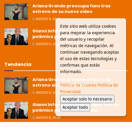
Ariana Grande preocupa fans tras
estreno de su nuevo video
AGOSTO 6, 2026
Este sitio web utiliza cookies
Gianni Infantino pide disculpas tras su
para mejorar la experiencia
polémico plan con el Mundial
del usuario y recopilar
AGOSTO 6, 2026
métricas de navegación. Al
continuar navegando aceptas
el uso de estas tecnologías y
Tendencia
confirmas que estás
informado.
Ariana Grande preocupa fans tras
estreno de su nuevo video
Política de Cookies
Política de
Privacidad
AGOSTO 6, 2026
Aceptar solo lo necesario
Gianni Infantino pide disculpas tras su
Aceptar todo
polémico plan con el Mundial
AGOSTO 6, 2026
Ziko afirma que la Copa está dirigida