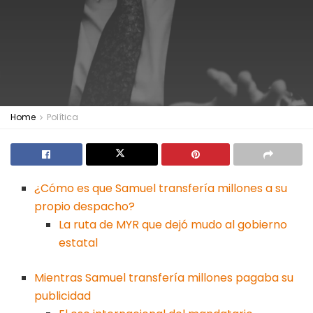
Home
Política
¿Cómo es que Samuel transfería millones a su
propio despacho?
La ruta de MYR que dejó mudo al gobierno
estatal
Mientras Samuel transfería millones pagaba su
publicidad