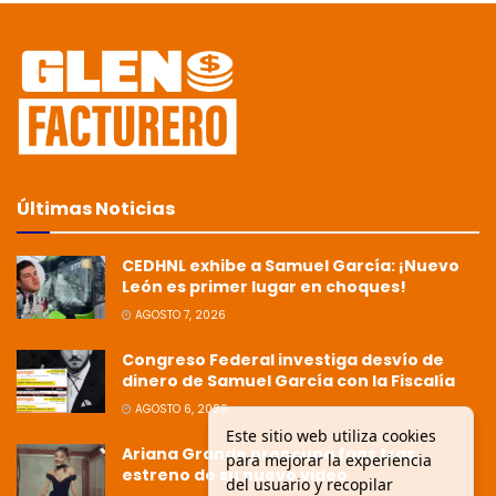
Últimas Noticias
CEDHNL exhibe a Samuel García: ¡Nuevo
León es primer lugar en choques!
AGOSTO 7, 2026
Congreso Federal investiga desvío de
dinero de Samuel García con la Fiscalía
AGOSTO 6, 2026
Este sitio web utiliza cookies
Ariana Grande preocupa fans tras
para mejorar la experiencia
estreno de su nuevo video
del usuario y recopilar