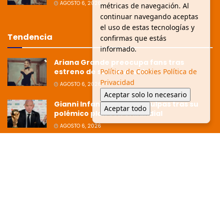
AGOSTO 6, 2026
métricas de navegación. Al
continuar navegando aceptas
el uso de estas tecnologías y
Tendencia
confirmas que estás
informado.
Ariana Grande preocupa fans tras
estreno de su nuevo video
Política de Cookies
Política de
Privacidad
AGOSTO 6, 2026
Aceptar solo lo necesario
Gianni Infantino pide disculpas tras su
Aceptar todo
polémico plan con el Mundial
AGOSTO 6, 2026
Ziko afirma que la Copa está dirigida
hacia Argentina tras polémica
eliminación
JULIO 8, 2026