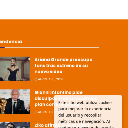
endencia
Ariana Grande preocupa
fans tras estreno de su
nuevo video
AGOSTO 6, 2026
Gianni Infantino pide
disculpas tras su polémico
Este sitio web utiliza cookies
plan con el Mundial
para mejorar la experiencia
AGOSTO 6, 2026
del usuario y recopilar
métricas de navegación. Al
Ziko afirma que la Copa
continuar navegando aceptas