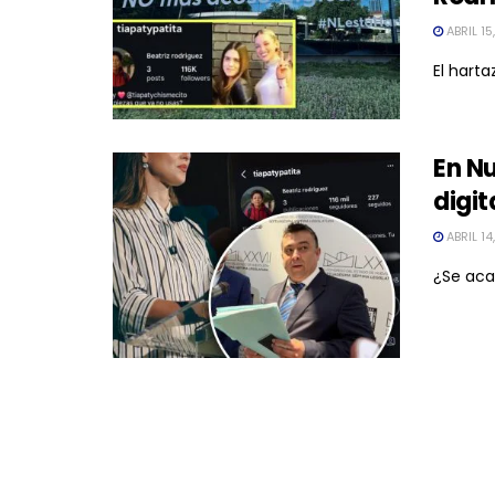
ABRIL 15
El harta
En Nu
digit
ABRIL 14
¿Se aca