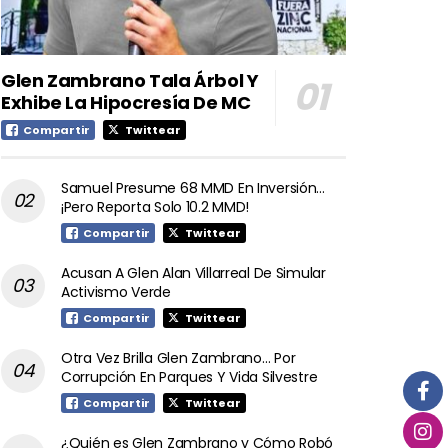
Glen Zambrano Tala Árbol Y
Exhibe La Hipocresía De MC
Compartir
Twittear
Samuel Presume 68 MMD En Inversión…
¡Pero Reporta Solo 10.2 MMD!
Compartir
Twittear
Acusan A Glen Alan Villarreal De Simular
Activismo Verde
Compartir
Twittear
Otra Vez Brilla Glen Zambrano… Por
Corrupción En Parques Y Vida Silvestre
Compartir
Twittear
¿Quién es Glen Zambrano y Cómo Robó