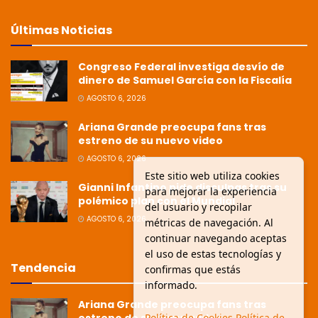
Últimas Noticias
Congreso Federal investiga desvío de
dinero de Samuel García con la Fiscalía
AGOSTO 6, 2026
Ariana Grande preocupa fans tras
estreno de su nuevo video
AGOSTO 6, 2026
Este sitio web utiliza cookies
Gianni Infantino pide disculpas tras su
para mejorar la experiencia
polémico plan con el Mundial
del usuario y recopilar
AGOSTO 6, 2026
métricas de navegación. Al
continuar navegando aceptas
el uso de estas tecnologías y
Tendencia
confirmas que estás
informado.
Ariana Grande preocupa fans tras
Política de Cookies
Política de