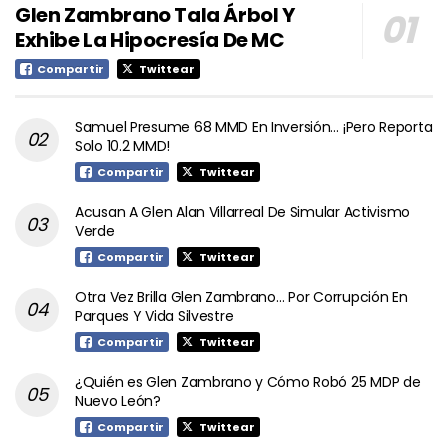
Glen Zambrano Tala Árbol Y
Exhibe La Hipocresía De MC
Compartir
Twittear
Samuel Presume 68 MMD En Inversión… ¡Pero Reporta
Solo 10.2 MMD!
Compartir
Twittear
Acusan A Glen Alan Villarreal De Simular Activismo
Verde
Compartir
Twittear
Otra Vez Brilla Glen Zambrano… Por Corrupción En
Parques Y Vida Silvestre
Compartir
Twittear
¿Quién es Glen Zambrano y Cómo Robó 25 MDP de
Nuevo León?
Compartir
Twittear