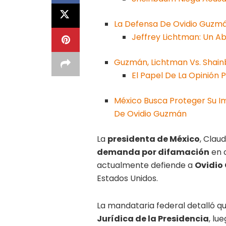
La Defensa De Ovidio Guzmá
Jeffrey Lichtman: Un 
Guzmán, Lichtman Vs. Shainb
El Papel De La Opinión P
México Busca Proteger Su 
De Ovidio Guzmán
La
presidenta de México
, Clau
demanda por difamación
en 
actualmente defiende a
Ovidio
Estados Unidos.
La mandataria federal detalló qu
Jurídica de la Presidencia
, lu