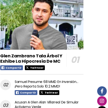
Glen Zambrano Tala Árbol Y
Exhibe La Hipocresía De MC
Compartir
Twittear
Samuel Presume 68 MMD En Inversión…
¡Pero Reporta Solo 10.2 MMD!
Compartir
Twittear
Acusan A Glen Alan Villarreal De Simular
Activismo Verde