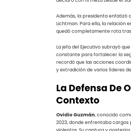
declaró con firmeza desde el Sal
Además, la presidenta enfatizó 
Lichtman. Para ella, la relación 
quedó completamente rota tras 
La jefa del Ejecutivo subrayó q
constante para fortalecer la seg
recordó que las acciones coordi
y extradición de varios líderes d
La Defensa De O
Contexto
Ovidio Guzmán
, conocido como
2023, donde enfrentaba cargos po
violentos. Su captura y posterio