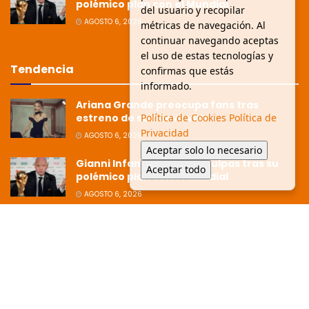
polémico plan con el Mundial
del usuario y recopilar
AGOSTO 6, 2026
métricas de navegación. Al
continuar navegando aceptas
el uso de estas tecnologías y
Tendencia
confirmas que estás
informado.
Ariana Grande preocupa fans tras
estreno de su nuevo video
Política de Cookies
Política de
Privacidad
AGOSTO 6, 2026
Aceptar solo lo necesario
Gianni Infantino pide disculpas tras su
Aceptar todo
polémico plan con el Mundial
AGOSTO 6, 2026
Ziko afirma que la Copa está dirigida
hacia Argentina tras polémica
eliminación
JULIO 8, 2026