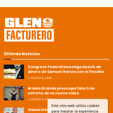
Últimas Noticias
Congreso Federal investiga desvío de
dinero de Samuel García con la Fiscalía
AGOSTO 6, 2026
Ariana Grande preocupa fans tras
estreno de su nuevo video
AGOSTO 6, 2026
Este sitio web utiliza cookies
Gianni Infantino pide disculpas tras su
para mejorar la experiencia