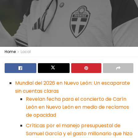
Home
Local
Mundial del 2026 en Nuevo León: Un escaparate
sin cuentas claras
Revelan fecha para el concierto de Carín
León en Nuevo León en medio de reclamos
de opacidad
Críticas por el manejo presupuestal de
Samuel García y el gasto millonario que hizo