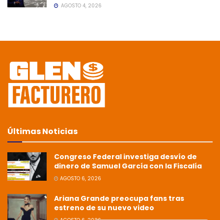
AGOSTO 4, 2026
Últimas Noticias
Congreso Federal investiga desvío de
dinero de Samuel García con la Fiscalía
AGOSTO 6, 2026
Ariana Grande preocupa fans tras
estreno de su nuevo video