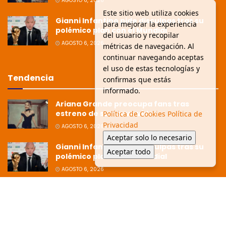
AGOSTO 6, 2026
Este sitio web utiliza cookies
Gianni Infantino pide disculpas tras su
para mejorar la experiencia
polémico plan con el Mundial
del usuario y recopilar
AGOSTO 6, 2026
métricas de navegación. Al
continuar navegando aceptas
el uso de estas tecnologías y
Tendencia
confirmas que estás
informado.
Ariana Grande preocupa fans tras
estreno de su nuevo video
Política de Cookies
Política de
Privacidad
AGOSTO 6, 2026
Aceptar solo lo necesario
Gianni Infantino pide disculpas tras su
Aceptar todo
polémico plan con el Mundial
AGOSTO 6, 2026
Ziko afirma que la Copa está dirigida
hacia Argentina tras polémica
eliminación
JULIO 8, 2026