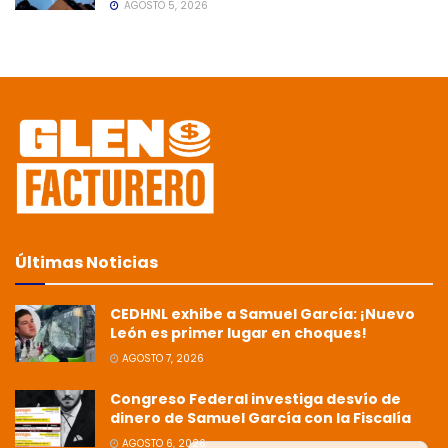
AGOSTO 5, 2026
Últimas Noticias
CEDHNL exhibe a Samuel García: ¡Nuevo
León es primer lugar en choques!
AGOSTO 7, 2026
Congreso Federal investiga desvío de
dinero de Samuel García con la Fiscalía
AGOSTO 6, 2026