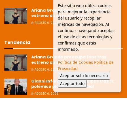
Este sitio web utiliza cookies
Ariana Grande preocupa fans tras
para mejorar la experiencia
estreno de su nuevo video
del usuario y recopilar
AGOSTO 6, 2026
métricas de navegación. Al
continuar navegando aceptas
el uso de estas tecnologías y
Tendencia
confirmas que estás
informado.
Ariana Grande preocupa fans tras
estreno de su nuevo video
Política de Cookies
Política de
Privacidad
AGOSTO 6, 2026
Aceptar solo lo necesario
Gianni Infantino pide disculpas tras su
Aceptar todo
polémico plan con el Mundial
AGOSTO 6, 2026
Ziko afirma que la Copa está dirigida
hacia Argentina tras polémica
eliminación
JULIO 8, 2026