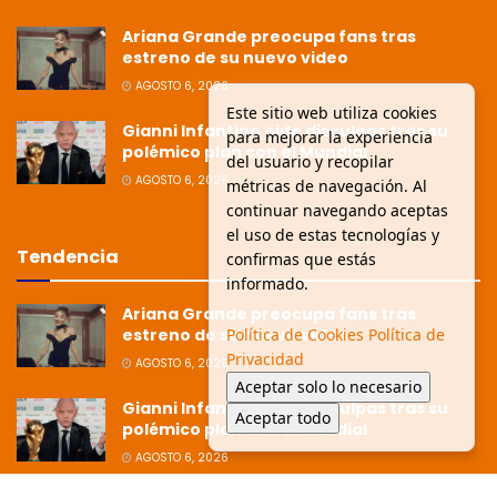
Ariana Grande preocupa fans tras
estreno de su nuevo video
AGOSTO 6, 2026
Este sitio web utiliza cookies
Gianni Infantino pide disculpas tras su
para mejorar la experiencia
polémico plan con el Mundial
del usuario y recopilar
AGOSTO 6, 2026
métricas de navegación. Al
continuar navegando aceptas
el uso de estas tecnologías y
Tendencia
confirmas que estás
informado.
Ariana Grande preocupa fans tras
estreno de su nuevo video
Política de Cookies
Política de
Privacidad
AGOSTO 6, 2026
Aceptar solo lo necesario
Gianni Infantino pide disculpas tras su
Aceptar todo
polémico plan con el Mundial
AGOSTO 6, 2026