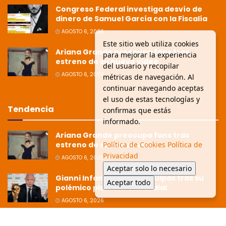
Congreso Federal investiga desvío de
dinero de Samuel García con la Fiscalía
AGOSTO 6, 2026
Este sitio web utiliza cookies
Ariana Grande preocupa fans tras
para mejorar la experiencia
estreno de su nuevo video
del usuario y recopilar
AGOSTO 6, 2026
métricas de navegación. Al
continuar navegando aceptas
el uso de estas tecnologías y
Tendencia
confirmas que estás
informado.
Ariana Grande preocupa fans tras
Política de Cookies
Política de
estreno de su nuevo video
Privacidad
AGOSTO 6, 2026
Aceptar solo lo necesario
Gianni Infantino pide disculpas tras su
Aceptar todo
polémico plan con el Mundial
AGOSTO 6, 2026
Ziko afirma que la Copa está dirigida