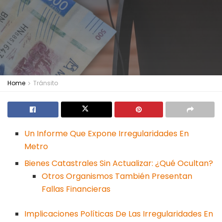
Home
Tránsito
Un Informe Que Expone Irregularidades En
Metro
Bienes Catastrales Sin Actualizar: ¿Qué Ocultan?
Otros Organismos También Presentan
Fallas Financieras
Implicaciones Políticas De Las Irregularidades En