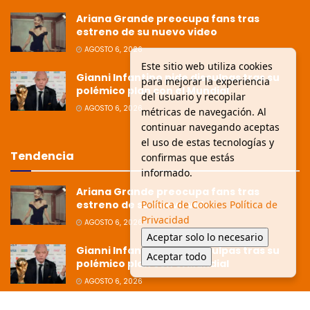
Ariana Grande preocupa fans tras
estreno de su nuevo video
AGOSTO 6, 2026
Este sitio web utiliza cookies
Gianni Infantino pide disculpas tras su
para mejorar la experiencia
polémico plan con el Mundial
del usuario y recopilar
AGOSTO 6, 2026
métricas de navegación. Al
continuar navegando aceptas
el uso de estas tecnologías y
Tendencia
confirmas que estás
informado.
Ariana Grande preocupa fans tras
Política de Cookies
Política de
estreno de su nuevo video
Privacidad
AGOSTO 6, 2026
Aceptar solo lo necesario
Gianni Infantino pide disculpas tras su
Aceptar todo
polémico plan con el Mundial
AGOSTO 6, 2026
Ziko afirma que la Copa está dirigida