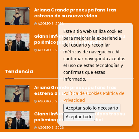
Ariana Grande preocupa fans tras
estreno de su nuevo video
AGOSTO 6, 2026
Este sitio web utiliza cookies
Gianni Infantino pide disculpas tras su
para mejorar la experiencia
polémico plan con el Mundial
del usuario y recopilar
AGOSTO 6, 2026
métricas de navegación. Al
continuar navegando aceptas
el uso de estas tecnologías y
Tendencia
confirmas que estás
informado.
Ariana Grande preocupa fans tras
estreno de su nuevo video
Política de Cookies
Política de
Privacidad
AGOSTO 6, 2026
Aceptar solo lo necesario
Gianni Infantino pide disculpas tras su
Aceptar todo
polémico plan con el Mundial
AGOSTO 6, 2026