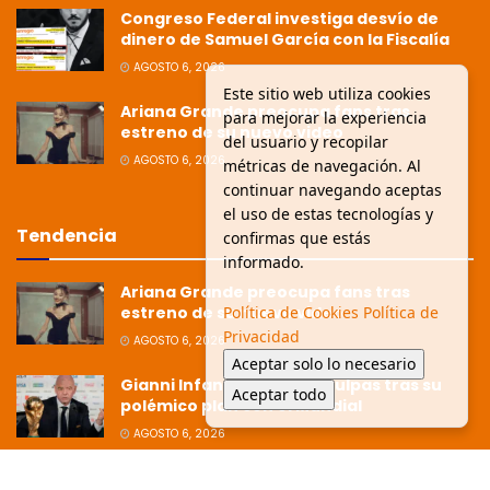
Congreso Federal investiga desvío de
dinero de Samuel García con la Fiscalía
AGOSTO 6, 2026
Este sitio web utiliza cookies
Ariana Grande preocupa fans tras
para mejorar la experiencia
estreno de su nuevo video
del usuario y recopilar
AGOSTO 6, 2026
métricas de navegación. Al
continuar navegando aceptas
el uso de estas tecnologías y
Tendencia
confirmas que estás
informado.
Ariana Grande preocupa fans tras
estreno de su nuevo video
Política de Cookies
Política de
Privacidad
AGOSTO 6, 2026
Aceptar solo lo necesario
Gianni Infantino pide disculpas tras su
Aceptar todo
polémico plan con el Mundial
AGOSTO 6, 2026
Ziko afirma que la Copa está dirigida