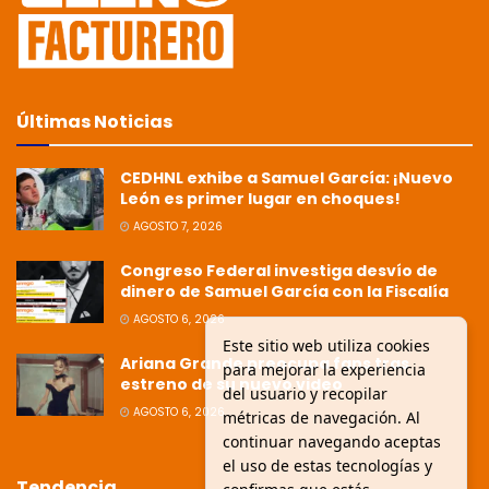
Últimas Noticias
CEDHNL exhibe a Samuel García: ¡Nuevo
León es primer lugar en choques!
AGOSTO 7, 2026
Congreso Federal investiga desvío de
dinero de Samuel García con la Fiscalía
AGOSTO 6, 2026
Este sitio web utiliza cookies
Ariana Grande preocupa fans tras
para mejorar la experiencia
estreno de su nuevo video
del usuario y recopilar
AGOSTO 6, 2026
métricas de navegación. Al
continuar navegando aceptas
el uso de estas tecnologías y
Tendencia