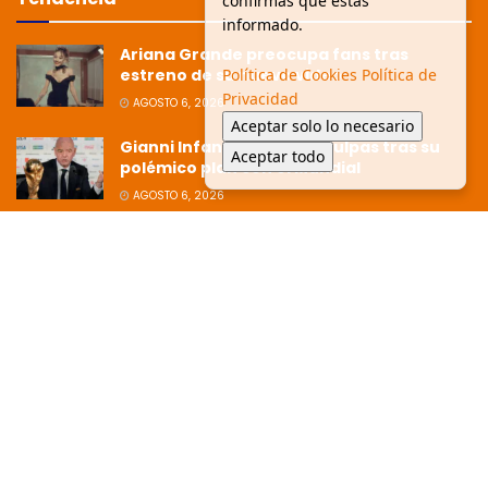
confirmas que estás
informado.
Ariana Grande preocupa fans tras
Política de Cookies
Política de
estreno de su nuevo video
Privacidad
AGOSTO 6, 2026
Aceptar solo lo necesario
Gianni Infantino pide disculpas tras su
Aceptar todo
polémico plan con el Mundial
AGOSTO 6, 2026
Ziko afirma que la Copa está dirigida
hacia Argentina tras polémica
eliminación
JULIO 8, 2026
© 2025 Glen Facturero - Todos los derechos reservados. /
Aviso de
privacidad