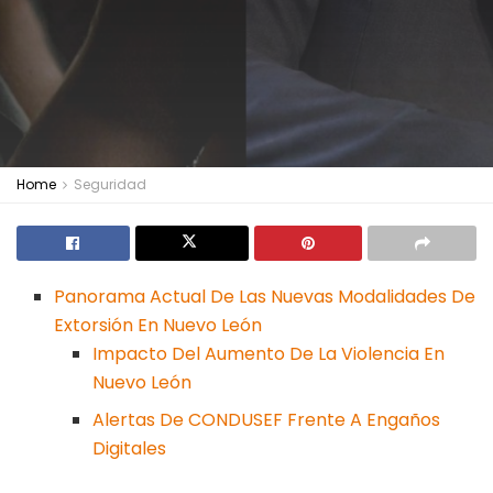
Home
Seguridad
Panorama Actual De Las Nuevas Modalidades De
Extorsión En Nuevo León
Impacto Del Aumento De La Violencia En
Nuevo León
Alertas De CONDUSEF Frente A Engaños
Digitales