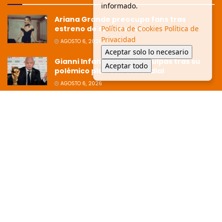
informado.
Ariana Grande preocupa fans tras
estreno de su nuevo video
Política de Cookies
Política de
Privacidad
AGOSTO 6, 2026
Aceptar solo lo necesario
Gianni Infantino pide disculpas tras su
Aceptar todo
polémico plan con el Mundial
AGOSTO 6, 2026
Ziko afirma que la Copa está dirigida
hacia Argentina tras polémica
eliminación
JULIO 8, 2026
© 2025 Glen Facturero - Todos los derechos reservados. /
Aviso de
privacidad