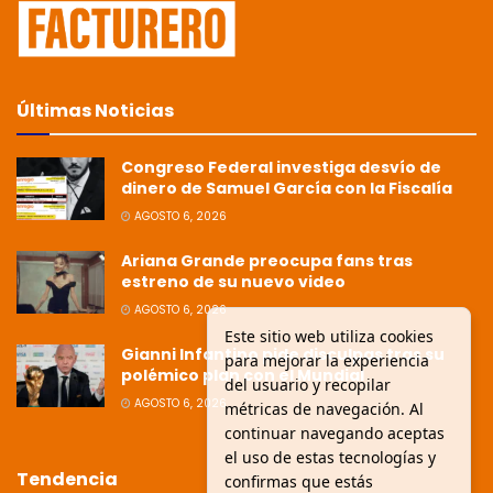
Últimas Noticias
Congreso Federal investiga desvío de
dinero de Samuel García con la Fiscalía
AGOSTO 6, 2026
Ariana Grande preocupa fans tras
estreno de su nuevo video
AGOSTO 6, 2026
Este sitio web utiliza cookies
Gianni Infantino pide disculpas tras su
para mejorar la experiencia
polémico plan con el Mundial
del usuario y recopilar
AGOSTO 6, 2026
métricas de navegación. Al
continuar navegando aceptas
el uso de estas tecnologías y
Tendencia
confirmas que estás