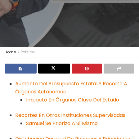
Home
Política
Aumento Del Presupuesto Estatal Y Recorte A
Órganos Autónomos
Impacto En Órganos Clave Del Estado
Recortes En Otras Instituciones Supervisadas
Samuel Se Prioriza A Sí Mismo
Distribución Desigual De Recursos Y Prioridades