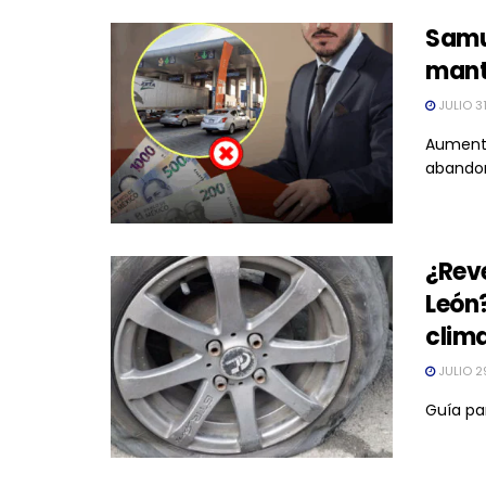
Samu
mant
JULIO 3
Aumenta
abandon
¿Reve
León?
clim
JULIO 2
Guía par