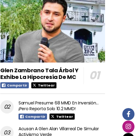
Glen Zambrano Tala Árbol Y
Exhibe La Hipocresía De MC
Compartir
Twittear
Samuel Presume 68 MMD En Inversión…
¡Pero Reporta Solo 10.2 MMD!
Compartir
Twittear
Acusan A Glen Alan Villarreal De Simular
Activismo Verde