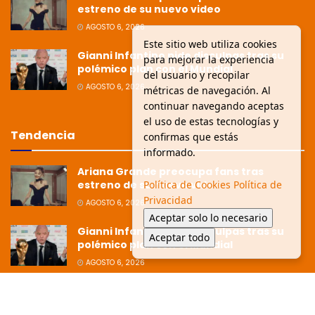
estreno de su nuevo video
AGOSTO 6, 2026
Este sitio web utiliza cookies
Gianni Infantino pide disculpas tras su
para mejorar la experiencia
polémico plan con el Mundial
del usuario y recopilar
AGOSTO 6, 2026
métricas de navegación. Al
continuar navegando aceptas
el uso de estas tecnologías y
Tendencia
confirmas que estás
informado.
Ariana Grande preocupa fans tras
Política de Cookies
Política de
estreno de su nuevo video
Privacidad
AGOSTO 6, 2026
Aceptar solo lo necesario
Gianni Infantino pide disculpas tras su
Aceptar todo
polémico plan con el Mundial
AGOSTO 6, 2026
Ziko afirma que la Copa está dirigida
hacia Argentina tras polémica