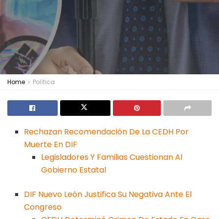
Home
Política
Rechazan Recomendación De La CEDH Por
Muerte En DIF
Legisladores Y Familias Cuestionan Al
Gobierno Estatal
DIF Nuevo León Justifica Su Negativa Ante El
Congreso