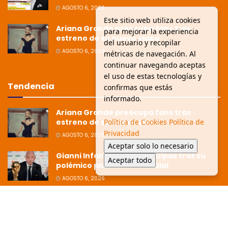
AGOSTO 6, 2026
Este sitio web utiliza cookies
Ariana Grande preocupa fans tras
para mejorar la experiencia
estreno de su nuevo video
del usuario y recopilar
AGOSTO 6, 2026
métricas de navegación. Al
continuar navegando aceptas
el uso de estas tecnologías y
Tendencia
confirmas que estás
informado.
Ariana Grande preocupa fans tras
Política de Cookies
Política de
estreno de su nuevo video
Privacidad
AGOSTO 6, 2026
Aceptar solo lo necesario
Gianni Infantino pide disculpas tras su
Aceptar todo
polémico plan con el Mundial
AGOSTO 6, 2026
Ziko afirma que la Copa está dirigida
hacia Argentina tras polémica
eliminación