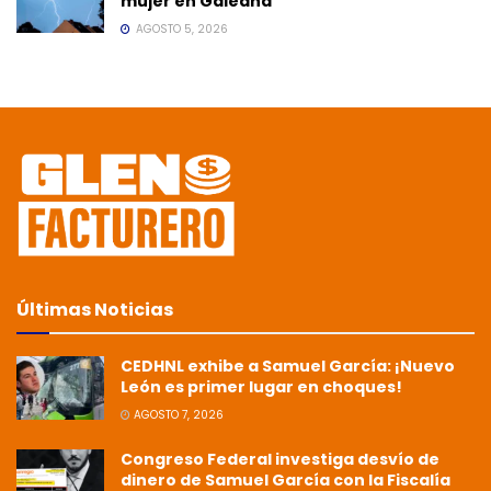
mujer en Galeana
AGOSTO 5, 2026
Últimas Noticias
CEDHNL exhibe a Samuel García: ¡Nuevo
León es primer lugar en choques!
AGOSTO 7, 2026
Congreso Federal investiga desvío de
dinero de Samuel García con la Fiscalía