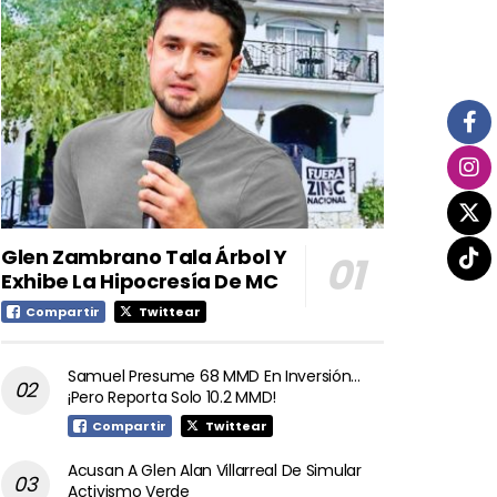
Glen Zambrano Tala Árbol Y
Exhibe La Hipocresía De MC
Compartir
Twittear
Samuel Presume 68 MMD En Inversión…
¡Pero Reporta Solo 10.2 MMD!
Compartir
Twittear
Acusan A Glen Alan Villarreal De Simular
Activismo Verde