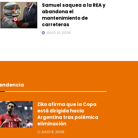
Samuel saquea a la REA y
abandona el
mantenimiento de
carreteras
JULIO 31, 2026
endencia
Ziko afirma que la Copa
está dirigida hacia
Argentina tras polémica
eliminación
JULIO 8, 2026