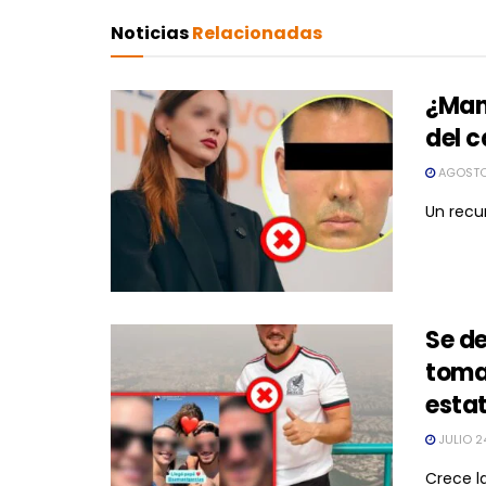
Noticias
Relacionadas
¿Mano
del c
AGOSTO
Un recur
Se de
toma
esta
JULIO 2
Crece la