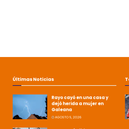
Últimas Noticias
T
Rayo cayó en una casa y
dejó herida a mujer en
Galeana
AGOSTO 5, 2026