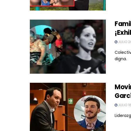
Fami
¡Exh
JULIO 2
Colecti
digna.
Movi
Garcí
JULIO 1
Lideraz