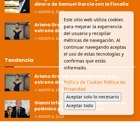
dinero de Samuel García con la Fiscalía
AGOSTO 6, 2026
Este sitio web utiliza cookies
Ariana Grande preocupa fans tras
para mejorar la experiencia
estreno de su nuevo video
del usuario y recopilar
AGOSTO 6, 2026
métricas de navegación. Al
continuar navegando aceptas
el uso de estas tecnologías y
Tendencia
confirmas que estás
informado.
Ariana Grande preocupa fans tras
estreno de su nuevo video
Política de Cookies
Política de
Privacidad
AGOSTO 6, 2026
Aceptar solo lo necesario
Gianni Infantino pide disculpas tras su
Aceptar todo
polémico plan con el Mundial
AGOSTO 6, 2026
Ziko afirma que la Copa está dirigida
hacia Argentina tras polémica