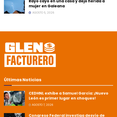
Rayo cayó en una casa y dejó herida a
mujer en Galeana
AGOSTO 5, 2026
Últimas Noticias
CEDHNL exhibe a Samuel García: ¡Nuevo
León es primer lugar en choques!
AGOSTO 7, 2026
Congreso Federal investiga desvío de