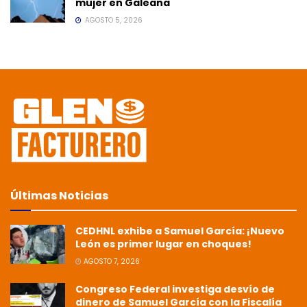
mujer en Galeana
AGOSTO 5, 2026
Últimas Noticias
CEDHNL exhibe a Samuel García: ¡Nuevo
León es primer lugar en choques!
AGOSTO 7, 2026
Congreso Federal investiga desvío de
dinero de Samuel García con la Fiscalía