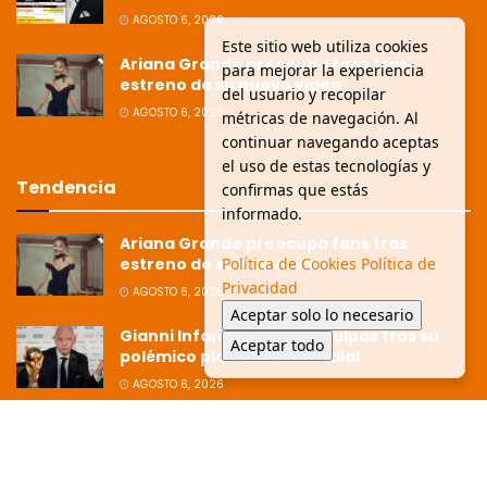
AGOSTO 6, 2026
Este sitio web utiliza cookies
Ariana Grande preocupa fans tras
para mejorar la experiencia
estreno de su nuevo video
del usuario y recopilar
AGOSTO 6, 2026
métricas de navegación. Al
continuar navegando aceptas
el uso de estas tecnologías y
Tendencia
confirmas que estás
informado.
Ariana Grande preocupa fans tras
Política de Cookies
Política de
estreno de su nuevo video
Privacidad
AGOSTO 6, 2026
Aceptar solo lo necesario
Gianni Infantino pide disculpas tras su
Aceptar todo
polémico plan con el Mundial
AGOSTO 6, 2026
Ziko afirma que la Copa está dirigida
hacia Argentina tras polémica
eliminación