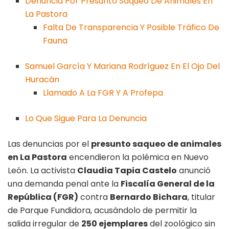
Denuncia Por Presunto Saqueo De Animales En
La Pastora
Falta De Transparencia Y Posible Tráfico De
Fauna
Samuel García Y Mariana Rodríguez En El Ojo Del
Huracán
Llamado A La FGR Y A Profepa
Lo Que Sigue Para La Denuncia
Las denuncias por el
presunto saqueo de animales
en La Pastora
encendieron la polémica en Nuevo
León. La activista
Claudia Tapia Castelo
anunció
una demanda penal ante la
Fiscalía General de la
República (FGR)
contra
Bernardo Bichara
, titular
de Parque Fundidora, acusándolo de permitir la
salida irregular de
250 ejemplares
del zoológico sin