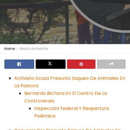
Home
Medio Ambiente
Activista Acusa Presunto Saqueo De Animales En
La Pastora
Bernardo Bichara En El Centro De La
Controversia
Inspección Federal Y Reapertura
Polémica