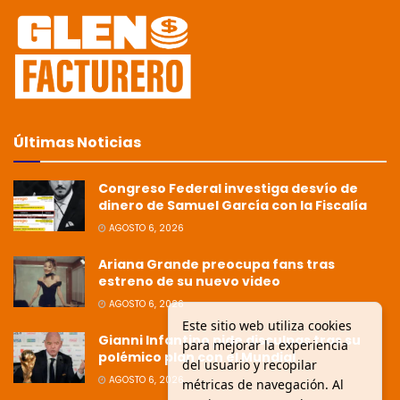
Últimas Noticias
Congreso Federal investiga desvío de
dinero de Samuel García con la Fiscalía
AGOSTO 6, 2026
Ariana Grande preocupa fans tras
estreno de su nuevo video
AGOSTO 6, 2026
Este sitio web utiliza cookies
Gianni Infantino pide disculpas tras su
para mejorar la experiencia
polémico plan con el Mundial
del usuario y recopilar
AGOSTO 6, 2026
métricas de navegación. Al