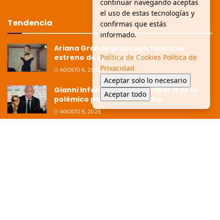
continuar navegando aceptas
el uso de estas tecnologías y
Tendencia
confirmas que estás
informado.
Ariana Grande preocupa fans tras
Política de Cookies
Política de
estreno de su nuevo video
Privacidad
AGOSTO 6, 2026
Aceptar solo lo necesario
Gianni Infantino pide disculpas tras su
Aceptar todo
polémico plan con el Mundial
AGOSTO 6, 2026
Ziko afirma que la Copa está dirigida
hacia Argentina tras polémica
eliminación
JULIO 8, 2026