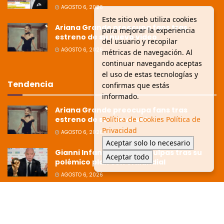
AGOSTO 6, 2026
Este sitio web utiliza cookies
Ariana Grande preocupa fans tras
para mejorar la experiencia
estreno de su nuevo video
del usuario y recopilar
AGOSTO 6, 2026
métricas de navegación. Al
continuar navegando aceptas
el uso de estas tecnologías y
Tendencia
confirmas que estás
informado.
Ariana Grande preocupa fans tras
estreno de su nuevo video
Política de Cookies
Política de
Privacidad
AGOSTO 6, 2026
Aceptar solo lo necesario
Gianni Infantino pide disculpas tras su
Aceptar todo
polémico plan con el Mundial
AGOSTO 6, 2026
Ziko afirma que la Copa está dirigida
hacia Argentina tras polémica
eliminación