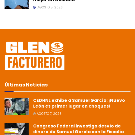
AGOSTO 5, 2026
Últimas Noticias
CEDHNL exhibe a Samuel García: ¡Nuevo
León es primer lugar en choques!
AGOSTO 7, 2026
Congreso Federal investiga desvío de
dinero de Samuel García con la Fiscalía