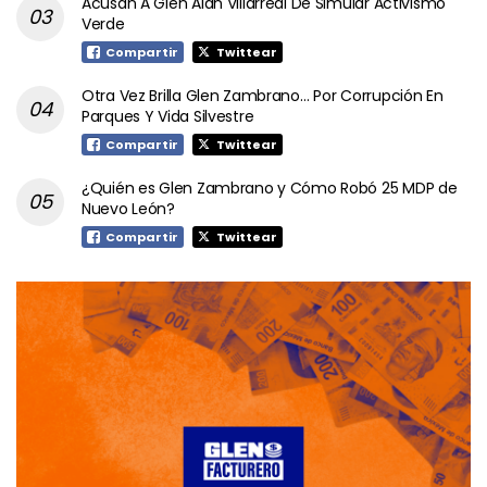
Acusan A Glen Alan Villarreal De Simular Activismo
Verde
Compartir
Twittear
Otra Vez Brilla Glen Zambrano… Por Corrupción En
Parques Y Vida Silvestre
Compartir
Twittear
¿Quién es Glen Zambrano y Cómo Robó 25 MDP de
Nuevo León?
Compartir
Twittear