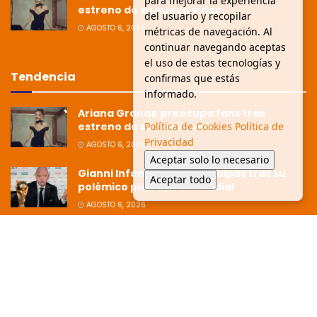
para mejorar la experiencia
estreno de su nuevo video
del usuario y recopilar
AGOSTO 6, 2026
métricas de navegación. Al
continuar navegando aceptas
el uso de estas tecnologías y
Tendencia
confirmas que estás
informado.
Ariana Grande preocupa fans tras
Política de Cookies
Política de
estreno de su nuevo video
Privacidad
AGOSTO 6, 2026
Aceptar solo lo necesario
Gianni Infantino pide disculpas tras su
Aceptar todo
polémico plan con el Mundial
AGOSTO 6, 2026
Ziko afirma que la Copa está dirigida
hacia Argentina tras polémica
eliminación
JULIO 8, 2026