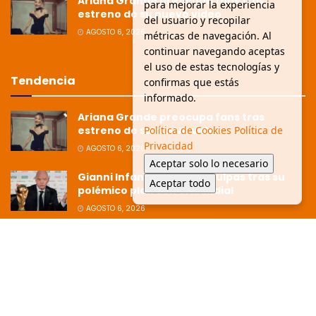
Ariana Grande preocupa fans tras
para mejorar la experiencia
estreno de su nuevo video
del usuario y recopilar
AGOSTO 6, 2026
métricas de navegación. Al
continuar navegando aceptas
el uso de estas tecnologías y
Tendencia
confirmas que estás
informado.
Ariana Grande preocupa fans tras
estreno de su nuevo video
Política de Cookies
Política de
Privacidad
AGOSTO 6, 2026
Aceptar solo lo necesario
Gianni Infantino pide disculpas tras su
Aceptar todo
polémico plan con el Mundial
AGOSTO 6, 2026
Ziko afirma que la Copa está dirigida
hacia Argentina tras polémica
eliminación
JULIO 8, 2026