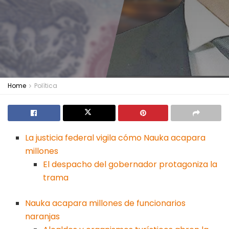
Home
Política
La justicia federal vigila cómo Nauka acapara
millones
El despacho del gobernador protagoniza la
trama
Nauka acapara millones de funcionarios
naranjas