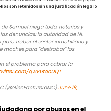
olios son retenidos sin una justificación legal o
 de Samuel niega todo, notarios y
las denuncias: la autoridad de NL
 para trabar el sector inmobiliario y
e moches para "destrabar" los
n el problema para cobrar la
.twitter.com/qwVUtaoDQT
MC (@GlenFactureroMC)
June 19,
ciudadana por abusos en el