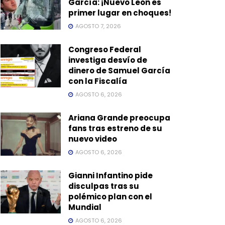
García: ¡Nuevo León es
primer lugar en choques!
AGOSTO 7, 2026
Congreso Federal
investiga desvío de
dinero de Samuel García
con la Fiscalía
AGOSTO 6, 2026
Ariana Grande preocupa
fans tras estreno de su
nuevo video
AGOSTO 6, 2026
Gianni Infantino pide
disculpas tras su
polémico plan con el
Mundial
AGOSTO 6, 2026