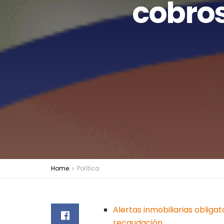
cobros
Home
Política
Alertas inmobiliarias oblig
recaudación