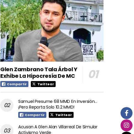
Glen Zambrano Tala Árbol Y
Exhibe La Hipocresía De MC
Compartir
Twittear
Samuel Presume 68 MMD En Inversión…
¡Pero Reporta Solo 10.2 MMD!
Compartir
Twittear
Acusan A Glen Alan Villarreal De Simular
Activismo Verde