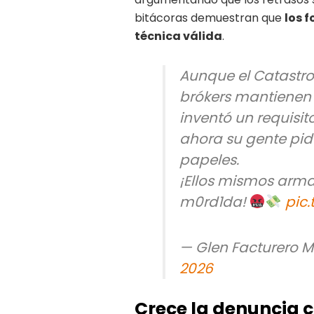
bitácoras demuestran que
los f
técnica válida
.
Aunque el Catastro
brókers mantienen 
inventó un requisito
ahora su gente pid
papeles.
¡Ellos mismos arma
m0rd1da!
pic
— Glen Facturero 
2026
Crece la denuncia 