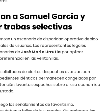
tos.
man a Samuel García y
r trabas selectivas
rentan un escenario de disparidad operativa debido
nales de usuarios. Los representantes legales
ionarios de
José María Urrutia
por aplicar
preferencial en las ventanillas.
 solicitudes de ciertos despachos avanzan con
expedientes idénticos permanecen congelados por
atención levanta sospechas sobre el uso económico
 Estado.
negó los señalamientos de favoritismo,
 deben a fallas de los usuarios. Sin embargo, las