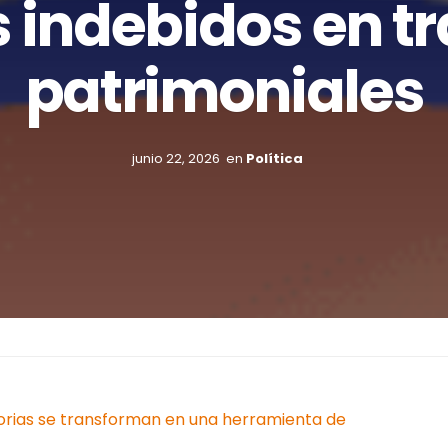
 indebidos en t
patrimoniales
junio 22, 2026
en
Política
atorias se transforman en una herramienta de